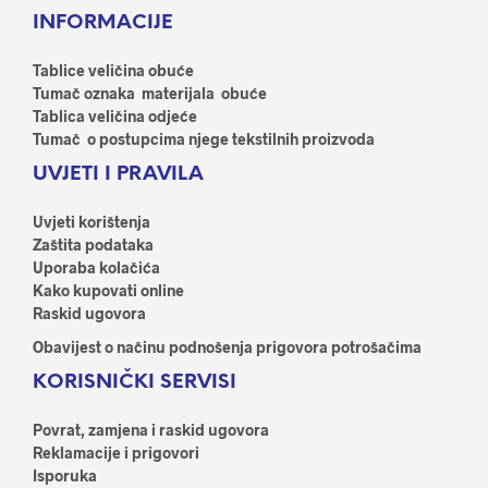
Opcije
se
INFORMACIJE
se
mog
mogu
odab
odabrati
Tablice veličina obuće
na
na
Tumač oznaka materijala obuće
stran
stranici
Tablica veličina odjeće
proi
proizvoda
Tumač o postupcima njege tekstilnih proizvoda
UVJETI I PRAVILA
Uvjeti korištenja
Zaštita podataka
Uporaba kolačića
Kako kupovati online
Raskid ugovora
Obavijest o načinu podnošenja prigovora potrošačima
KORISNIČKI SERVISI
Povrat, zamjena i raskid ugovora
Reklamacije i prigovori
Isporuka