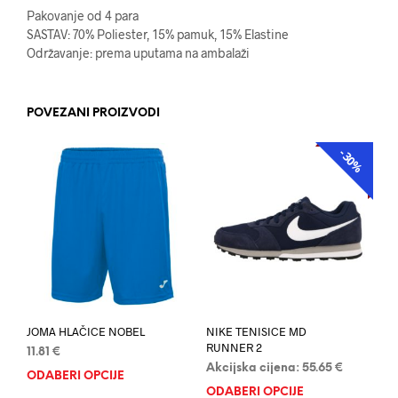
Pakovanje od 4 para
SASTAV: 70% Poliester, 15% pamuk, 15% Elastine
Održavanje: prema uputama na ambalaži
POVEZANI PROIZVODI
-30%
AKCIJA
JOMA HLAČICE NOBEL
NIKE TENISICE MD
RUNNER 2
11.81
€
Akcijska cijena:
55.65
€
ODABERI OPCIJE
Ovaj
ODABERI OPCIJE
Ovaj
proizvod