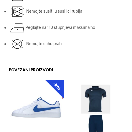
Nemojte sušiti u sušilici rublja
Peglajte na 110 stupnjeva maksimalno
Nemojte suho prati
POVEZANI PROIZVODI
-30%
AKCIJA