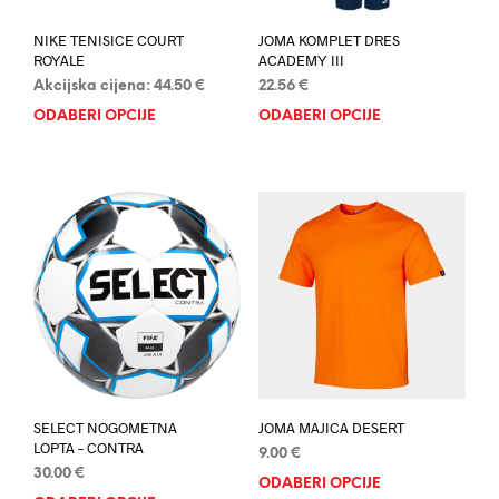
NIKE TENISICE COURT
JOMA KOMPLET DRES
ROYALE
ACADEMY III
Akcijska cijena:
44.50
€
22.56
€
ODABERI OPCIJE
Ovaj
ODABERI OPCIJE
Ovaj
proizvod
proi
ima
ima
više
više
varijanti.
varij
Opcije
Opci
se
se
mogu
mog
odabrati
odab
na
na
stranici
stran
proizvoda
proi
SELECT NOGOMETNA
JOMA MAJICA DESERT
LOPTA – CONTRA
9.00
€
30.00
€
ODABERI OPCIJE
Ovaj