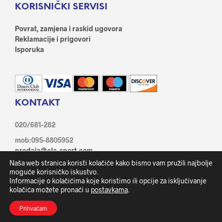
KORISNIČKI SERVISI
Povrat, zamjena i raskid ugovora
Reklamacije i prigovori
Isporuka
KONTAKT
020/681-282
mob:095-8805952
prodaja@ela-sport.com
Ante Starčević 21/1, 20350 Metković
Naša web stranica koristi kolačiće kako bismo vam pružili najbolje
Facebook
moguće korisničko iskustvo.
Informacije o kolačićima koje koristimo ili opcije za isključivanje
kolačića možete pronaći u
postavkama
.
Prihvaćam
Ela sport d.o.o. © 2019