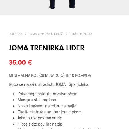
POČETNA
/
JOMA OPREMA KLUBOVI
/
JOMA TRENIRKA
JOMA TRENIRKA LIDER
35.00
€
MINIMALNA KOLIČINA NARUDŽBE 10 KOMADA
Roba se nalazi u skladištu JOMA – Španjolska.
Zatvaranje patentnim zatvaračem
Manga u stilu raglana
Nisko i šakama na rebru na majici
Elastični struk s unutarnjom čipkom
Jakna s džepovima na zip
Hlače s džepovima na zip