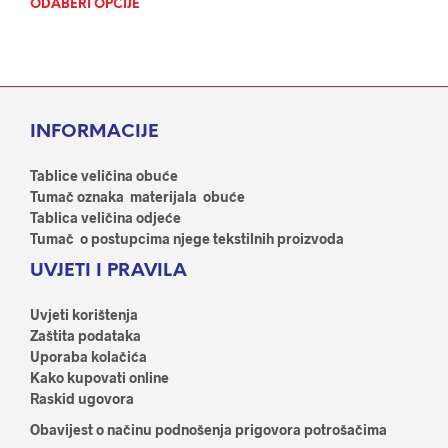
ODABERI OPCIJE
Ovaj
proi
proizvod
ima
ima
više
više
varij
varijanti.
Opci
Opcije
se
INFORMACIJE
se
mog
mogu
odab
odabrati
Tablice veličina obuće
na
na
Tumač oznaka materijala obuće
stran
stranici
Tablica veličina odjeće
proi
proizvoda
Tumač o postupcima njege tekstilnih proizvoda
UVJETI I PRAVILA
Uvjeti korištenja
Zaštita podataka
Uporaba kolačića
Kako kupovati online
Raskid ugovora
Obavijest o načinu podnošenja prigovora potrošačima