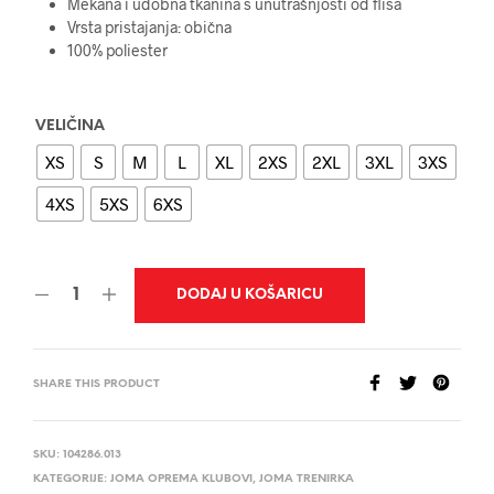
Mekana i udobna tkanina s unutrašnjosti od flisa
Vrsta pristajanja: obična
100% poliester
VELIČINA
XS
S
M
L
XL
2XS
2XL
3XL
3XS
4XS
5XS
6XS
DODAJ U KOŠARICU
SHARE THIS PRODUCT
SKU:
104286.013
KATEGORIJE:
JOMA OPREMA KLUBOVI
,
JOMA TRENIRKA