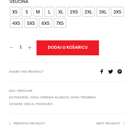
VELIČINA
XS
S
M
L
XL
2XS
2XL
3XL
3XS
4XS
5XS
6XS
7XS
DODAJ U KOŠARICU
SHARE THIS PRODUCT
SKU:
105113.609
KATEGORIJE:
JOMA OPREMA KLUBOVI
,
JOMA TRENIRKA
OZNAKE:
DJECA
,
MUŠKARCI
PREVIOUS PRODUCT
NEXT PRODUCT