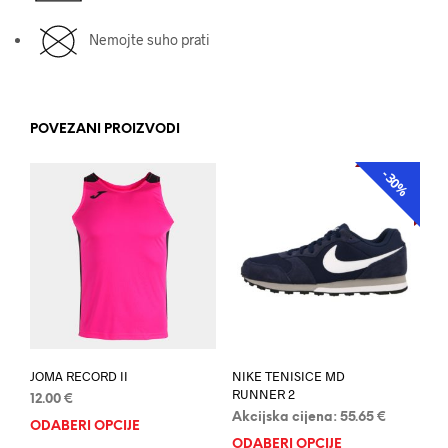
Nemojte suho prati
POVEZANI PROIZVODI
-30%
AKCIJA
JOMA RECORD II
NIKE TENISICE MD
RUNNER 2
12.00
€
Akcijska cijena:
55.65
€
ODABERI OPCIJE
Ovaj
ODABERI OPCIJE
Ovaj