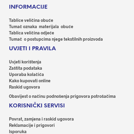
Opci
se
INFORMACIJE
se
mogu
mog
odabrati
odab
Tablice veličina obuće
na
na
Tumač oznaka materijala obuće
stranici
stran
Tablica veličina odjeće
proizvoda
proi
Tumač o postupcima njege tekstilnih proizvoda
UVJETI I PRAVILA
Uvjeti korištenja
Zaštita podataka
Uporaba kolačića
Kako kupovati online
Raskid ugovora
Obavijest o načinu podnošenja prigovora potrošačima
KORISNIČKI SERVISI
Povrat, zamjena i raskid ugovora
Reklamacije i prigovori
Isporuka